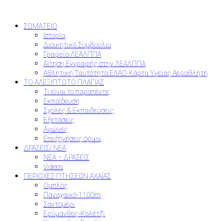
ΣΩΜΑΤΕΙΟ
Ιστορία
Διοικητικό Συμβούλιο
Γραφεία ΛΕΑΛΠΠΑ
Αίτηση Εγγραφής στην ΛΕΑΛΠΠΑ
Αθλητική Ταυτότητα ΕΛΑΟ-Κάρτα Υγείας Αεραθλητή
ΤΟ ΑΛΕΞΙΠΤΩΤΟ ΠΛΑΓΙΑΣ
Τι είναι το παραπέντε;
Εκπαίδευση
Σχολές & Εκπαιδεύσεις
Εξετάσεις
Αγώνες
Επεξηγήσεις όρων
ΔΡΑΣΕΙΣ/ ΝΕΑ
ΝΕΑ – ΔΡΑΣΕΙΣ
Videos
ΠΕΡΙΟΧΕΣ ΠΤΗΣΕΩΝ ΑΧΑΪΑΣ
Ομπλός
Παναχαικό-1100m
Σαντομέρι
Ερύμανθος-Καλέτζι