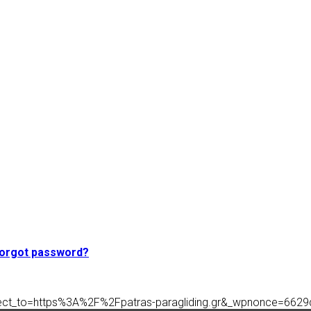
orgot password?
edirect_to=https%3A%2F%2Fpatras-paragliding.gr&_wpnonce=662