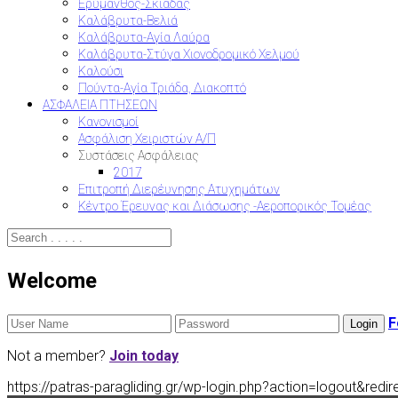
Ερύμανθος-Σκιαδάς
Καλάβρυτα-Βελιά
Καλάβρυτα-Αγία Λαύρα
Καλάβρυτα-Στύγα Χιονοδρομικό Χελμού
Καλούσι
Πούντα-Αγία Τριάδα, Διακοπτό
ΑΣΦΑΛΕΙΑ ΠΤΗΣΕΩΝ
Κανονισμοί
Ασφάλιση Χειριστών Α/Π
Συστάσεις Ασφάλειας
2017
Επιτροπή Διερέυνησης Ατυχημάτων
Κέντρο Έρευνας και Διάσωσης -Αεροπορικός Τομέας
Welcome
F
Not a member?
Join today
https://patras-paragliding.gr/wp-login.php?action=logout&r