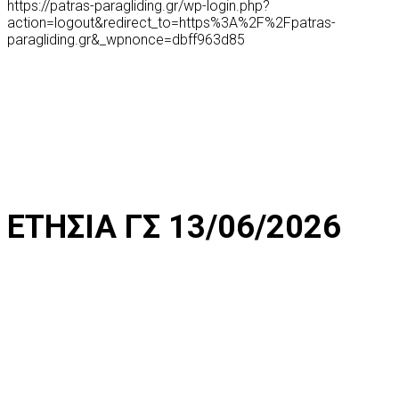
https://patras-paragliding.gr/wp-login.php?
action=logout&redirect_to=https%3A%2F%2Fpatras-
paragliding.gr&_wpnonce=dbff963d85
ΕΤΗΣΙΑ ΓΣ 13/06/2026