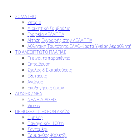
ΣΩΜΑΤΕΙΟ
Ιστορία
Διοικητικό Συμβούλιο
Γραφεία ΛΕΑΛΠΠΑ
Αίτηση Εγγραφής στην ΛΕΑΛΠΠΑ
Αθλητική Ταυτότητα ΕΛΑΟ-Κάρτα Υγείας Αεραθλητή
ΤΟ ΑΛΕΞΙΠΤΩΤΟ ΠΛΑΓΙΑΣ
Τι είναι το παραπέντε;
Εκπαίδευση
Σχολές & Εκπαιδεύσεις
Εξετάσεις
Αγώνες
Επεξηγήσεις όρων
ΔΡΑΣΕΙΣ/ ΝΕΑ
ΝΕΑ – ΔΡΑΣΕΙΣ
Videos
ΠΕΡΙΟΧΕΣ ΠΤΗΣΕΩΝ ΑΧΑΪΑΣ
Ομπλός
Παναχαικό-1100m
Σαντομέρι
Ερύμανθος-Καλέτζι