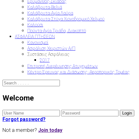
Ερύμανθος-Σκιαδάς
Καλάβρυτα-Βελιά
Καλάβρυτα-Αγία Λαύρα
Καλάβρυτα-Στύγα Χιονοδρομικό Χελμού
Καλούσι
Πούντα-Αγία Τριάδα, Διακοπτό
ΑΣΦΑΛΕΙΑ ΠΤΗΣΕΩΝ
Κανονισμοί
Ασφάλιση Χειριστών Α/Π
Συστάσεις Ασφάλειας
2017
Επιτροπή Διερέυνησης Ατυχημάτων
Κέντρο Έρευνας και Διάσωσης -Αεροπορικός Τομέας
Welcome
Forgot password?
Not a member?
Join today