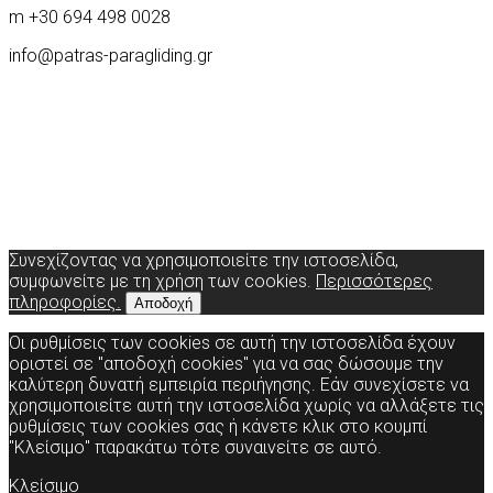
m +30 694 498 0028
info@patras-paragliding.gr
Συνεχίζοντας να χρησιμοποιείτε την ιστοσελίδα,
συμφωνείτε με τη χρήση των cookies.
Περισσότερες
πληροφορίες.
Αποδοχή
Οι ρυθμίσεις των cookies σε αυτή την ιστοσελίδα έχουν
οριστεί σε "αποδοχή cookies" για να σας δώσουμε την
καλύτερη δυνατή εμπειρία περιήγησης. Εάν συνεχίσετε να
χρησιμοποιείτε αυτή την ιστοσελίδα χωρίς να αλλάξετε τις
ρυθμίσεις των cookies σας ή κάνετε κλικ στο κουμπί
"Κλείσιμο" παρακάτω τότε συναινείτε σε αυτό.
Κλείσιμο