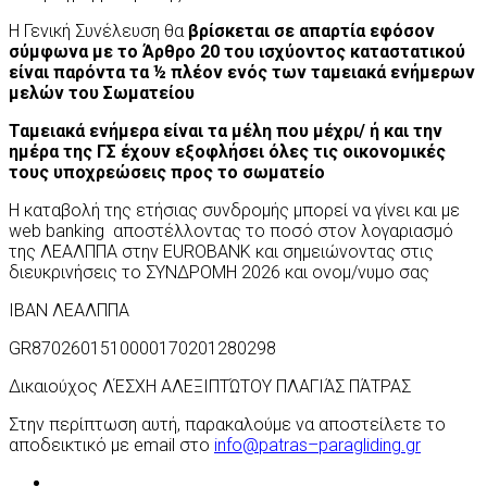
Η Γενική Συνέλευση θα
βρίσκεται σε απαρτία εφόσον
σύμφωνα με το Άρθρο 20 του ισχύοντος καταστατικού
είναι παρόντα τα ½ πλέον ενός των ταμειακά ενήμερων
μελών του Σωματείου
Ταμειακά ενήμερα είναι τα μέλη που μέχρι/ ή και την
ημέρα της ΓΣ έχουν εξοφλήσει όλες τις οικονομικές
τους υποχρεώσεις προς το σωματείο
Η καταβολή της ετήσιας συνδρομής μπορεί να γίνει και με
web banking
αποστέλλοντας το ποσό στον λογαριασμό
της ΛΕΑΛΠΠΑ στην
EUROBANK
και σημειώνοντας στις
διευκρινήσεις το ΣΥΝΔΡΟΜΗ 202
6
και ονομ/νυμο σας
IBAN
ΛΕΑΛΠΠΑ
GR
8702601510000170201280298
Δικαιούχος ΛΈΣΧΗ ΑΛΕΞΙΠΤΏΤΟΥ ΠΛΑΓΙΆΣ ΠΆΤΡΑΣ
Στην περίπτωση αυτή, παρακαλούμε να αποστείλετε το
αποδεικτικό με
email
στο
info
@
patras
–
paragliding
.
gr