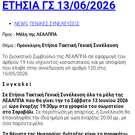
ΕΤΗΣΙΑ ΓΣ 13/06/2026
NEWS
,
ΓΕΝΙΚΕΣ ΣΥΝΕΛΕΥΣΕΙΣ
Προς :
Μέλη της ΛΕΑΛΠΠΑ
Ετήσια Τακτική Γενική Συνέλευση
Θέμα
: Πρόσκληση
Το Διοικητικό Συμβούλιο της ΛΕΑΛΠΠΑ σε εφαρμογή του
άρθρου 19 του ισχύοντος καταστατικού, και με απόφαση
που έλαβε στην συνεδρίαση υπ αριθμό 120 στις
16/05/202
6
Σ υ γ κ α λ ε ί
Σε Ετήσια Τακτική Γενική Συνέλευση όλα τα μέλη της
ΛΕΑΛΠΠΑ που θα γίνει την
το Σάββατο 13 Ιουνίου 2026
με
ώρα έναρξης
19:30μ
μ στα γραφεία του σωματείου
στο Σαραβάλι.
Σε περίπτωση μη απαρτίας, η Συνέλευση θα
επαναληφθεί την ίδια ημέρα με ώρα έναρξης
20
:00
μ
μ , με
όσα παρόντα μέλη.
Τα θέματα της Ημερησίας Διάταξης είναι τα παρακάτω
: