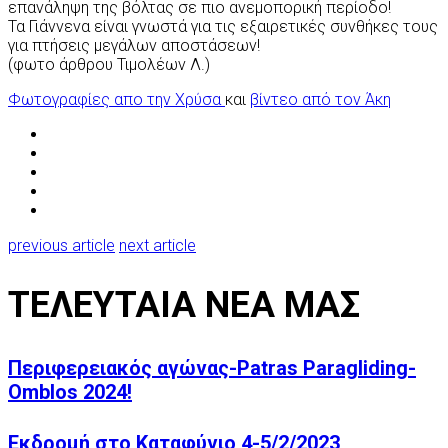
επανάληψη της βόλτας σε πιο ανεμοπορική περίοδο!
Τα Γιάννενα είναι γνωστά για τις εξαιρετικές συνθήκες τους
για πτήσεις μεγάλων αποστάσεων!
(φωτο άρθρου Τιμολέων Λ.)
Φωτογραφίες απο την Χρύσα
και
βίντεο από τον Άκη
previous article
next article
ΤΕΛΕΥΤΑΙΑ ΝΕΑ ΜΑΣ
Περιφερειακός αγώνας-Patras Paragliding-
Omblos 2024!
Εκδρομή στο Καταφύγιο 4-5/2/2023