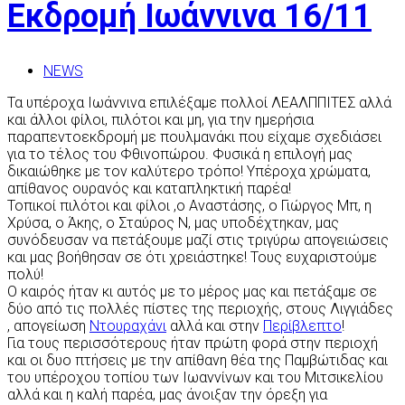
Eκδρομή Iωάννινα 16/11
NEWS
Τα υπέροχα Ιωάννινα επιλέξαμε πολλοί ΛΕΑΛΠΠΙΤΕΣ αλλά
και άλλοι φίλοι, πιλότοι και μη, για την ημερήσια
παραπεντοεκδρομή με πουλμανάκι που είχαμε σχεδιάσει
για το τέλος του Φθινοπώρου. Φυσικά η επιλογή μας
δικαιώθηκε με τον καλύτερο τρόπο! Υπέροχα χρώματα,
απίθανος ουρανός και καταπληκτική παρέα!
Τοπικοί πιλότοι και φίλοι ,ο Αναστάσης, ο Γιώργος Μπ, η
Χρύσα, ο Άκης, ο Σταύρος Ν, μας υποδέχτηκαν, μας
συνόδευσαν να πετάξουμε μαζί στις τριγύρω απογειώσεις
και μας βοήθησαν σε ότι χρειάστηκε! Τους ευχαριστούμε
πολύ!
Ο καιρός ήταν κι αυτός με το μέρος μας και πετάξαμε σε
δύο από τις πολλές πίστες της περιοχής, στους Λιγγιάδες
, απογείωση
Ντουραχάνι
αλλά και στην
Περίβλεπτο
!
Για τους περισσότερους ήταν πρώτη φορά στην περιοχή
και οι δυο πτήσεις με την απίθανη θέα της Παμβώτιδας και
του υπέροχου τοπίου των Ιωαννίνων και του Μιτσικελίου
αλλά και η καλή παρέα, μας άνοιξαν την όρεξη για