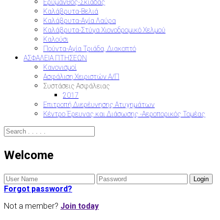
Ερύμανθος-Σκιαδάς
Καλάβρυτα-Βελιά
Καλάβρυτα-Αγία Λαύρα
Καλάβρυτα-Στύγα Χιονοδρομικό Χελμού
Καλούσι
Πούντα-Αγία Τριάδα, Διακοπτό
ΑΣΦΑΛΕΙΑ ΠΤΗΣΕΩΝ
Κανονισμοί
Ασφάλιση Χειριστών Α/Π
Συστάσεις Ασφάλειας
2017
Επιτροπή Διερέυνησης Ατυχημάτων
Κέντρο Έρευνας και Διάσωσης -Αεροπορικός Τομέας
Welcome
Forgot password?
Not a member?
Join today