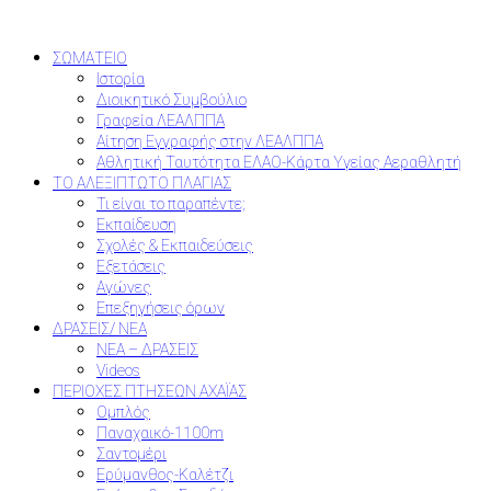
ΣΩΜΑΤΕΙΟ
Ιστορία
Διοικητικό Συμβούλιο
Γραφεία ΛΕΑΛΠΠΑ
Αίτηση Εγγραφής στην ΛΕΑΛΠΠΑ
Αθλητική Ταυτότητα ΕΛΑΟ-Κάρτα Υγείας Αεραθλητή
ΤΟ ΑΛΕΞΙΠΤΩΤΟ ΠΛΑΓΙΑΣ
Τι είναι το παραπέντε;
Εκπαίδευση
Σχολές & Εκπαιδεύσεις
Εξετάσεις
Αγώνες
Επεξηγήσεις όρων
ΔΡΑΣΕΙΣ/ ΝΕΑ
ΝΕΑ – ΔΡΑΣΕΙΣ
Videos
ΠΕΡΙΟΧΕΣ ΠΤΗΣΕΩΝ ΑΧΑΪΑΣ
Ομπλός
Παναχαικό-1100m
Σαντομέρι
Ερύμανθος-Καλέτζι