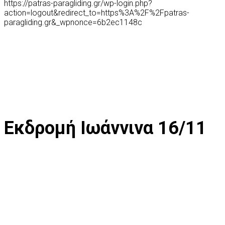
https://patras-paragliding.gr/wp-login.php?
action=logout&redirect_to=https%3A%2F%2Fpatras-
paragliding.gr&_wpnonce=6b2ec1148c
Eκδρομή Iωάννινα 16/11