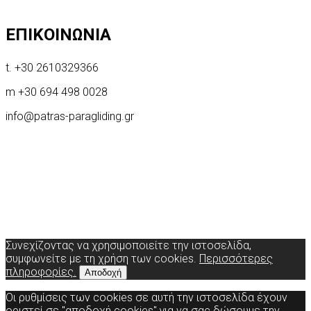
ΕΠΙΚΟΙΝΩΝΙΑ
t. +30 2610329366
m +30 694 498 0028
info@patras-paragliding.gr
Συνεχίζοντας να χρησιμοποιείτε την ιστοσελίδα,
συμφωνείτε με τη χρήση των cookies.
Περισσότερες
πληροφορίες.
Αποδοχή
Οι ρυθμίσεις των cookies σε αυτή την ιστοσελίδα έχουν
οριστεί σε "αποδοχή cookies" για να σας δώσουμε την