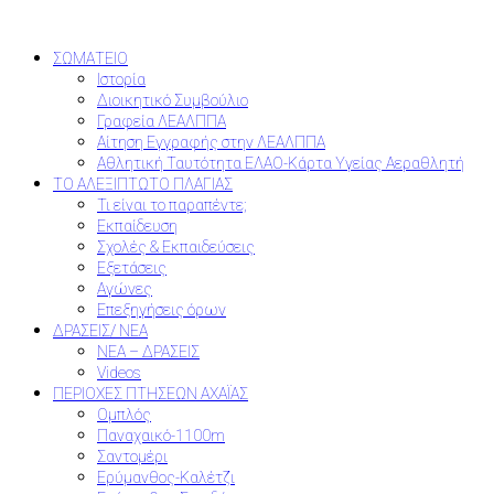
ΣΩΜΑΤΕΙΟ
Ιστορία
Διοικητικό Συμβούλιο
Γραφεία ΛΕΑΛΠΠΑ
Αίτηση Εγγραφής στην ΛΕΑΛΠΠΑ
Αθλητική Ταυτότητα ΕΛΑΟ-Κάρτα Υγείας Αεραθλητή
ΤΟ ΑΛΕΞΙΠΤΩΤΟ ΠΛΑΓΙΑΣ
Τι είναι το παραπέντε;
Εκπαίδευση
Σχολές & Εκπαιδεύσεις
Εξετάσεις
Αγώνες
Επεξηγήσεις όρων
ΔΡΑΣΕΙΣ/ ΝΕΑ
ΝΕΑ – ΔΡΑΣΕΙΣ
Videos
ΠΕΡΙΟΧΕΣ ΠΤΗΣΕΩΝ ΑΧΑΪΑΣ
Ομπλός
Παναχαικό-1100m
Σαντομέρι
Ερύμανθος-Καλέτζι