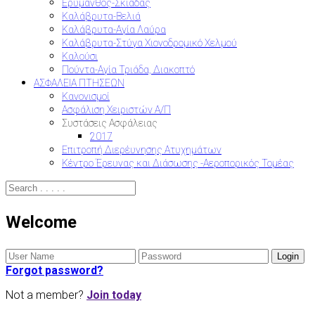
Ερύμανθος-Σκιαδάς
Καλάβρυτα-Βελιά
Καλάβρυτα-Αγία Λαύρα
Καλάβρυτα-Στύγα Χιονοδρομικό Χελμού
Καλούσι
Πούντα-Αγία Τριάδα, Διακοπτό
ΑΣΦΑΛΕΙΑ ΠΤΗΣΕΩΝ
Κανονισμοί
Ασφάλιση Χειριστών Α/Π
Συστάσεις Ασφάλειας
2017
Επιτροπή Διερέυνησης Ατυχημάτων
Κέντρο Έρευνας και Διάσωσης -Αεροπορικός Τομέας
Welcome
Forgot password?
Not a member?
Join today