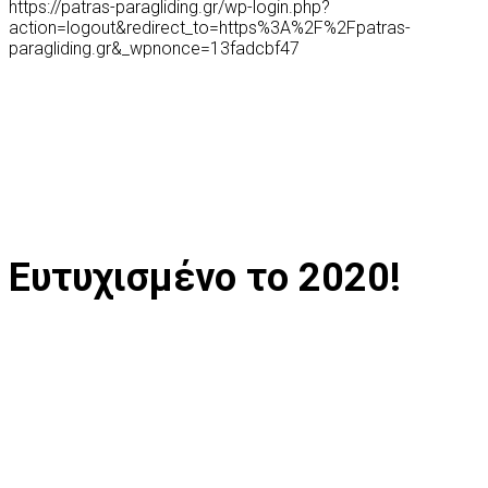
https://patras-paragliding.gr/wp-login.php?
action=logout&redirect_to=https%3A%2F%2Fpatras-
paragliding.gr&_wpnonce=13fadcbf47
Ευτυχισμένο το 2020!