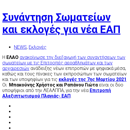
Συνάντηση Σωματείων
και εκλογές για νέα ΕΑΠ
NEWS
,
Εκλογές
H
ΕΛΑΟ
ανακοίνωσε την διεξαγωγή των συναντήσεων των
σωματείων
μ
ε τις Επιτροπές αεραθλημάτων και των
αρχαιρεσιών
ανάδειξης νέων επιτροπών με ψηφιακά μέσα,
καθώς και τους πίνακες των εκπροσώπων των σωματείων
και των υποψηφίων για τις
εκλογές της 7ης Μαρτίου 2021
Οι
Μπακούνης Χρήστος και Ραπάνου Γιώτα
είναι οι δύο
υποψήφιοι από την ΛΕΑΛΠΠΑ, για την νέα
Επιτροπή
Αλεξιπτωτισμού Πλαγιάς- ΕΑΠ
.