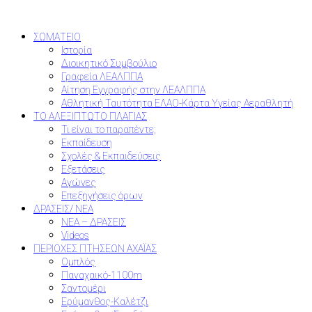
ΣΩΜΑΤΕΙΟ
Ιστορία
Διοικητικό Συμβούλιο
Γραφεία ΛΕΑΛΠΠΑ
Αίτηση Εγγραφής στην ΛΕΑΛΠΠΑ
Αθλητική Ταυτότητα ΕΛΑΟ-Κάρτα Υγείας Αεραθλητή
ΤΟ ΑΛΕΞΙΠΤΩΤΟ ΠΛΑΓΙΑΣ
Τι είναι το παραπέντε;
Εκπαίδευση
Σχολές & Εκπαιδεύσεις
Εξετάσεις
Αγώνες
Επεξηγήσεις όρων
ΔΡΑΣΕΙΣ/ ΝΕΑ
ΝΕΑ – ΔΡΑΣΕΙΣ
Videos
ΠΕΡΙΟΧΕΣ ΠΤΗΣΕΩΝ ΑΧΑΪΑΣ
Ομπλός
Παναχαικό-1100m
Σαντομέρι
Ερύμανθος-Καλέτζι