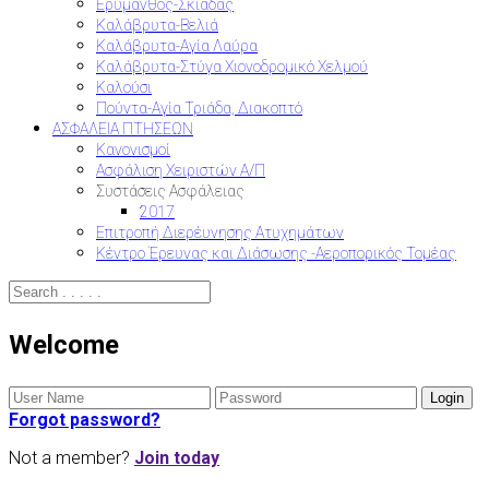
Ερύμανθος-Σκιαδάς
Καλάβρυτα-Βελιά
Καλάβρυτα-Αγία Λαύρα
Καλάβρυτα-Στύγα Χιονοδρομικό Χελμού
Καλούσι
Πούντα-Αγία Τριάδα, Διακοπτό
ΑΣΦΑΛΕΙΑ ΠΤΗΣΕΩΝ
Κανονισμοί
Ασφάλιση Χειριστών Α/Π
Συστάσεις Ασφάλειας
2017
Επιτροπή Διερέυνησης Ατυχημάτων
Κέντρο Έρευνας και Διάσωσης -Αεροπορικός Τομέας
Welcome
Forgot password?
Not a member?
Join today