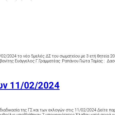
/02/2024 το νέο 5μελές ΔΣ του σωματείου με 3 ετή θητεία 2
ανίτης Ευάγγελος Γ.Γραμματέας :Ραπάνου Γιώτα Ταμίας : Δα
ών 11/02/2024
αδικασία της ΓΣ και των εκλογών στις 11/02/2024 Δείτε πα
 Συμβούλιο υποβλήθηκαν 7 υποψηφιότητες Έλαβαν κατά σει