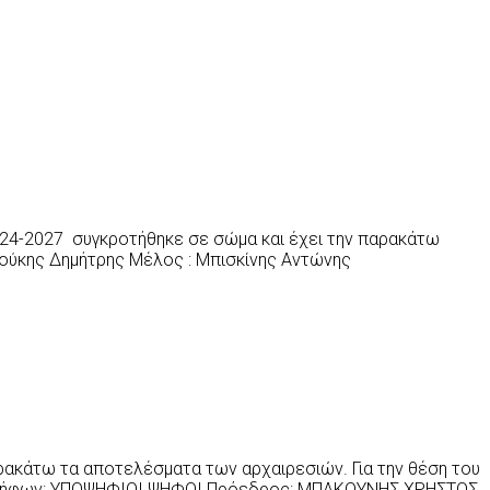
024-2027 συγκροτήθηκε σε σώμα και έχει την παρακάτω
σούκης Δημήτρης Μέλος : Μπισκίνης Αντώνης
ρακάτω τα αποτελέσματα των αρχαιρεσιών. Για την θέση του
ρά ψήφων: ΥΠΟΨΗΦΙΟΙ ΨΗΦΟΙ Πρόεδρος: ΜΠΑΚΟΥΝΗΣ ΧΡΗΣΤΟΣ