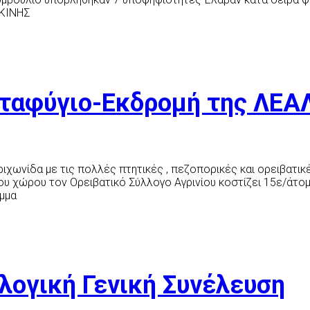
ΣΚΙΝΗΣ
αταφύγιο-Εκδρομή της ΛΕ
ιχωνίδα με τις πολλές πτητικές , πεζοπορικές και ορειβατικ
του χώρου τον Ορειβατικό Σύλλογο Αγρινίου κοστίζει 15ε/άτ
αμμα
λογική Γενική Συνέλευση