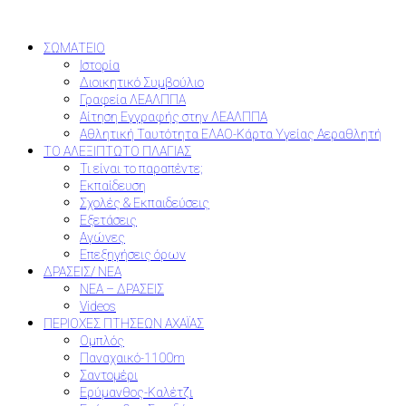
ΣΩΜΑΤΕΙΟ
Ιστορία
Διοικητικό Συμβούλιο
Γραφεία ΛΕΑΛΠΠΑ
Αίτηση Εγγραφής στην ΛΕΑΛΠΠΑ
Αθλητική Ταυτότητα ΕΛΑΟ-Κάρτα Υγείας Αεραθλητή
ΤΟ ΑΛΕΞΙΠΤΩΤΟ ΠΛΑΓΙΑΣ
Τι είναι το παραπέντε;
Εκπαίδευση
Σχολές & Εκπαιδεύσεις
Εξετάσεις
Αγώνες
Επεξηγήσεις όρων
ΔΡΑΣΕΙΣ/ ΝΕΑ
ΝΕΑ – ΔΡΑΣΕΙΣ
Videos
ΠΕΡΙΟΧΕΣ ΠΤΗΣΕΩΝ ΑΧΑΪΑΣ
Ομπλός
Παναχαικό-1100m
Σαντομέρι
Ερύμανθος-Καλέτζι