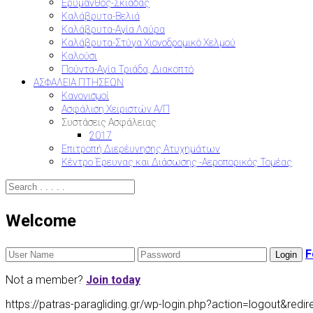
Ερύμανθος-Σκιαδάς
Καλάβρυτα-Βελιά
Καλάβρυτα-Αγία Λαύρα
Καλάβρυτα-Στύγα Χιονοδρομικό Χελμού
Καλούσι
Πούντα-Αγία Τριάδα, Διακοπτό
ΑΣΦΑΛΕΙΑ ΠΤΗΣΕΩΝ
Κανονισμοί
Ασφάλιση Χειριστών Α/Π
Συστάσεις Ασφάλειας
2017
Επιτροπή Διερέυνησης Ατυχημάτων
Κέντρο Έρευνας και Διάσωσης -Αεροπορικός Τομέας
Welcome
F
Not a member?
Join today
https://patras-paragliding.gr/wp-login.php?action=logout&r