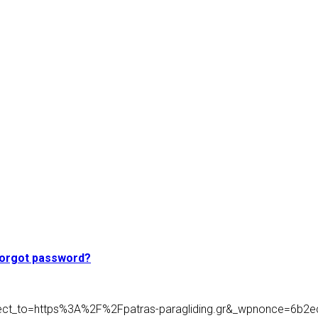
orgot password?
edirect_to=https%3A%2F%2Fpatras-paragliding.gr&_wpnonce=6b2